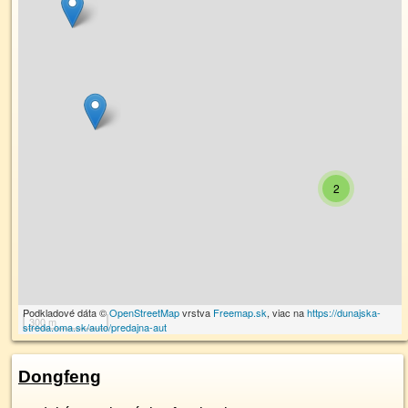
2
Podkladové dáta ©
OpenStreetMap
vrstva
Freemap.sk
, viac na
https://dunajska-
300 m
streda.oma.sk/auto/predajna-aut
Dongfeng