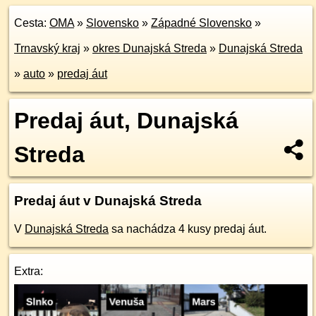
Cesta:
OMA
»
Slovensko
»
Západné Slovensko
»
Trnavský kraj
»
okres Dunajská Streda
»
Dunajská Streda
»
auto
»
predaj áut
Predaj áut, Dunajská
Streda
Predaj áut v Dunajská Streda
V
Dunajská Streda
sa nachádza 4 kusy predaj áut.
Extra: