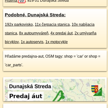
Hlavná
69
,
929 01
Dunajská Streda
Podobné, Dunajská Streda:
192x parkovisko
,
11x čerpacia stanica
,
10x nabíjacia
stanica
,
8x autoumyváreň
,
4x predaj áut
,
2x umývarňa
bicyklov
,
1x autoservis
,
1x motocykle
Hľadáme predajna-aut, OSM tagy: shop = 'car' or shop =
'car_parts'.