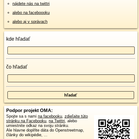
nájdete nás na twittri
alebo na faceboooku
alebo aj v správach
kde hľadať
čo hľadať
Podpor projekt OMA:
Spojte sa s nami
na facebooku
,
zdieľajte túto
stránku na Facebooku
,
na Twittri
, alebo
umiestnite odkaz na svoju stránku.
Ale hlavne doplňte dáta do Openstreetmap,
články do wikipédie, ...