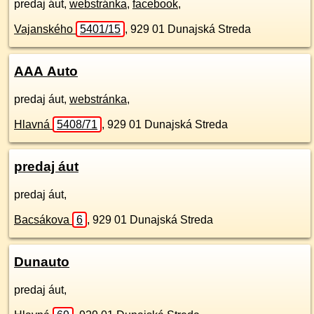
predaj áut,
webstránka
,
facebook
,
Vajanského
5401/15
,
929 01
Dunajská Streda
AAA Auto
predaj áut,
webstránka
,
Hlavná
5408/71
,
929 01
Dunajská Streda
predaj áut
predaj áut,
Bacsákova
6
,
929 01
Dunajská Streda
Dunauto
predaj áut,