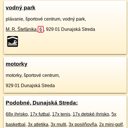
vodný park
plávanie, športové centrum, vodný park,
M. R. Štefánika
6
,
929 01
Dunajská Streda
motorky
motorky, športové centrum,
929 01
Dunajská Streda
Podobné, Dunajská Streda:
68x ihrisko
,
17x futbal
,
17x tenis
,
17x detské ihrisko
,
5x
basketbal
,
3x atletika
,
3x multi
,
3x posilňovňa
,
2x mini-golf
,