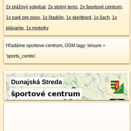
2x plážový volejbal
,
2x stolný tenis
,
2x športové centrum
,
1x park pre psov
,
1x štadión
,
1x skejtbord
,
1x šach
,
1x
plávanie
,
1x motorky
Hľadáme sportove-centrum, OSM tagy: leisure =
'sports_centre'.