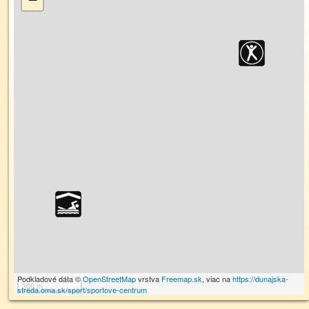
Podkladové dáta ©
OpenStreetMap
vrstva
Freemap.sk
, viac na
https://dunajska-
300 m
streda.oma.sk/sport/sportove-centrum