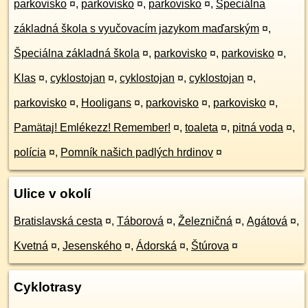
parkovisko
¤
,
parkovisko
¤
,
parkovisko
¤
,
Špeciálna
základná škola s vyučovacím jazykom maďarským
¤
,
Špeciálna základná škola
¤
,
parkovisko
¤
,
parkovisko
¤
,
Klas
¤
,
cyklostojan
¤
,
cyklostojan
¤
,
cyklostojan
¤
,
parkovisko
¤
,
Hooligans
¤
,
parkovisko
¤
,
parkovisko
¤
,
Pamätaj! Emlékezz! Remember!
¤
,
toaleta
¤
,
pitná voda
¤
,
polícia
¤
,
Pomník našich padlých hrdinov
¤
Ulice v okolí
Bratislavská cesta
¤
,
Táborová
¤
,
Železničná
¤
,
Agátová
¤
,
Kvetná
¤
,
Jesenského
¤
,
Ádorská
¤
,
Štúrova
¤
Cyklotrasy