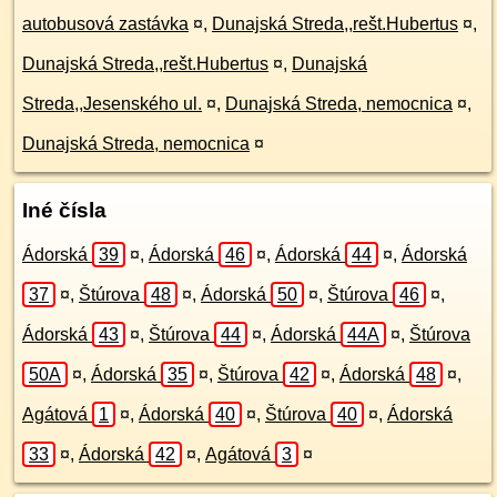
autobusová zastávka
¤
,
Dunajská Streda,,rešt.Hubertus
¤
,
Dunajská Streda,,rešt.Hubertus
¤
,
Dunajská
Streda,,Jesenského ul.
¤
,
Dunajská Streda, nemocnica
¤
,
Dunajská Streda, nemocnica
¤
Iné čísla
Ádorská
39
¤
,
Ádorská
46
¤
,
Ádorská
44
¤
,
Ádorská
37
¤
,
Štúrova
48
¤
,
Ádorská
50
¤
,
Štúrova
46
¤
,
Ádorská
43
¤
,
Štúrova
44
¤
,
Ádorská
44A
¤
,
Štúrova
50A
¤
,
Ádorská
35
¤
,
Štúrova
42
¤
,
Ádorská
48
¤
,
Agátová
1
¤
,
Ádorská
40
¤
,
Štúrova
40
¤
,
Ádorská
33
¤
,
Ádorská
42
¤
,
Agátová
3
¤