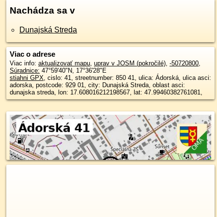
Nachádza sa v
Dunajská Streda
Viac o adrese
Viac info:
aktualizovať mapu
,
uprav v JOSM (pokročilé)
,
-50720800
,
Súradnice:
47°59'40"N
,
17°36'28"E
stiahni GPX
, cislo: 41, streetnumber: 850 41, ulica: Ádorská, ulica asci:
adorska, postcode: 929 01, city: Dunajská Streda, oblast asci:
dunajska streda, lon: 17.608016212198567, lat: 47.99460382761081,