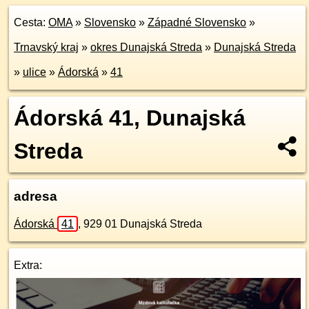
Cesta:
OMA
»
Slovensko
»
Západné Slovensko
»
Trnavský kraj
»
okres Dunajská Streda
»
Dunajská Streda
»
ulice
»
Ádorská
»
41
Ádorská 41, Dunajská
Streda
adresa
Ádorská
41
,
929 01
Dunajská Streda
Extra: