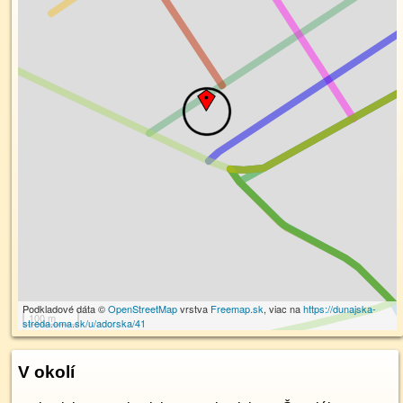
Podkladové dáta ©
OpenStreetMap
vrstva
Freemap.sk
, viac na
https://dunajska-
100 m
streda.oma.sk/u/adorska/41
V okolí