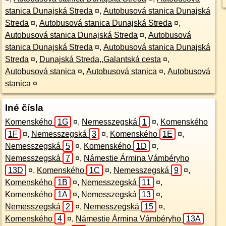
stanica Dunajská Streda
¤
,
Autobusová stanica Dunajská
Streda
¤
,
Autobusová stanica Dunajská Streda
¤
,
Autobusová stanica Dunajská Streda
¤
,
Autobusová
stanica Dunajská Streda
¤
,
Autobusová stanica Dunajská
Streda
¤
,
Dunajská Streda,,Galantská cesta
¤
,
Autobusová stanica
¤
,
Autobusová stanica
¤
,
Autobusová
stanica
¤
Iné čísla
Komenského
1G
¤
,
Nemesszegská
1
¤
,
Komenského
1F
¤
,
Nemesszegská
3
¤
,
Komenského
1E
¤
,
Nemesszegská
5
¤
,
Komenského
1D
¤
,
Nemesszegská
7
¤
,
Námestie Ármina Vámbéryho
13D
¤
,
Komenského
1C
¤
,
Nemesszegská
9
¤
,
Komenského
1B
¤
,
Nemesszegská
11
¤
,
Komenského
1A
¤
,
Nemesszegská
13
¤
,
Nemesszegská
2
¤
,
Nemesszegská
15
¤
,
Komenského
4
¤
,
Námestie Ármina Vámbéryho
13A