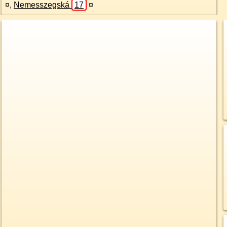
¤
,
Nemesszegská
17
¤