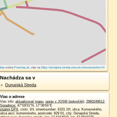
Map
vrstva
Freemap.sk
, viac na
https://dunajska-streda.oma.sk/u/komenskeho/1H
Nachádza sa v
Dunajská Streda
Viac o adrese
Viac info:
aktualizovať mapu
,
uprav v JOSM (pokročilé)
,
2960249512
,
Súradnice:
47°59'31"N
,
17°36'55"E
stiahni GPX
, cislo: 1H, streetnumber: 6331 1H, ulica: Komenského,
ulica asci: komenskeho, postcode: 929 01, city: Dunajská Streda,