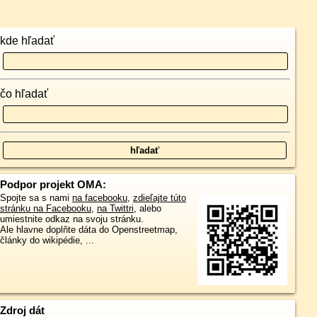
kde hľadať
čo hľadať
Podpor projekt OMA:
Spojte sa s nami
na facebooku
,
zdieľajte túto
stránku na Facebooku
,
na Twittri
, alebo
umiestnite odkaz na svoju stránku.
Ale hlavne doplňte dáta do Openstreetmap,
články do wikipédie, ...
Zdroj dát