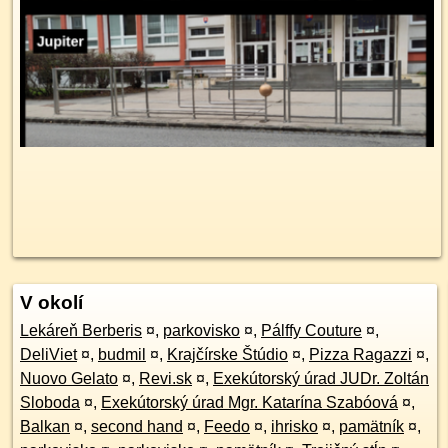
V okolí
Lekáreň Berberis
¤
,
parkovisko
¤
,
Pálffy Couture
¤
,
DeliViet
¤
,
budmil
¤
,
Krajčírske Štúdio
¤
,
Pizza Ragazzi
¤
,
Nuovo Gelato
¤
,
Revi.sk
¤
,
Exekútorský úrad JUDr. Zoltán
Sloboda
¤
,
Exekútorský úrad Mgr. Katarína Szabóová
¤
,
Balkan
¤
,
second hand
¤
,
Feedo
¤
,
ihrisko
¤
,
pamätník
¤
,