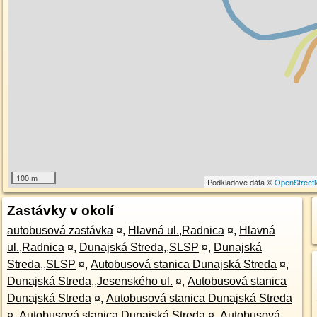
100 m
Podkladové dáta ©
OpenStreet
Zastávky v okolí
autobusová zastávka
¤
,
Hlavná ul.,Radnica
¤
,
Hlavná
ul.,Radnica
¤
,
Dunajská Streda,,SLSP
¤
,
Dunajská
Streda,,SLSP
¤
,
Autobusová stanica Dunajská Streda
¤
,
Dunajská Streda,,Jesenského ul.
¤
,
Autobusová stanica
Dunajská Streda
¤
,
Autobusová stanica Dunajská Streda
¤
,
Autobusová stanica Dunajská Streda
¤
,
Autobusová