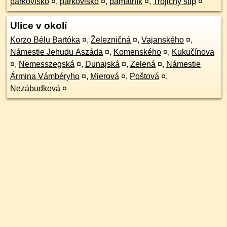
parkovisko
¤
,
parkovisko
¤
,
pamätník
¤
,
Trojičný stĺp
¤
Ulice v okolí
Korzo Bélu Bartóka
¤
,
Železničná
¤
,
Vajanského
¤
,
Námestie Jehudu Aszáda
¤
,
Komenského
¤
,
Kukučínova
¤
,
Nemesszegská
¤
,
Dunajská
¤
,
Zelená
¤
,
Námestie
Ármina Vámbéryho
¤
,
Mierová
¤
,
Poštová
¤
,
Nezábudková
¤