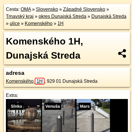
Cesta:
OMA
»
Slovensko
»
Západné Slovensko
»
Trnavský kraj
»
okres Dunajská Streda
»
Dunajská Streda
»
ulice
»
Komenského
»
1H
Komenského 1H,
Dunajská Streda
adresa
Komenského
1H
,
929 01
Dunajská Streda
Extra: