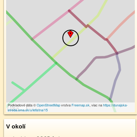
Podkladové dáta ©
OpenStreetMap
vrstva
Freemap.sk
, viac na
https://dunajska-
100 m
streda.oma.sk/u/letistna/15
V okolí