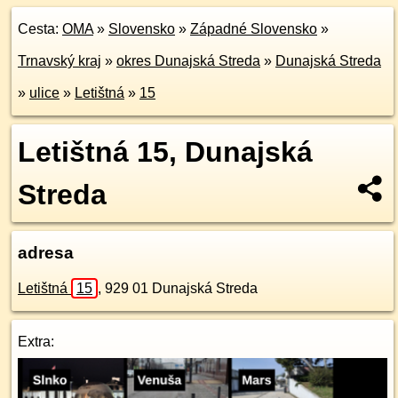
Cesta:
OMA
»
Slovensko
»
Západné Slovensko
»
Trnavský kraj
»
okres Dunajská Streda
»
Dunajská Streda
»
ulice
»
Letištná
»
15
Letištná 15, Dunajská
Streda
adresa
Letištná
15
,
929 01
Dunajská Streda
Extra: