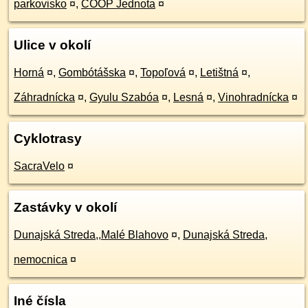
parkovisko
¤
,
COOP Jednota
¤
Ulice v okolí
Horná
¤
,
Gombótášska
¤
,
Topoľová
¤
,
Letištná
¤
,
Záhradnícka
¤
,
Gyulu Szabóa
¤
,
Lesná
¤
,
Vinohradnícka
¤
Cyklotrasy
SacraVelo
¤
Zastávky v okolí
Dunajská Streda,,Malé Blahovo
¤
,
Dunajská Streda,
nemocnica
¤
Iné čísla