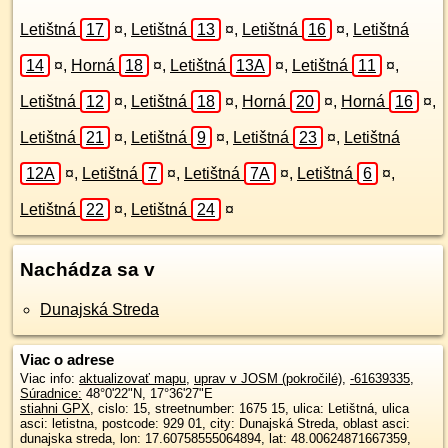
Letištná
17
¤
,
Letištná
13
¤
,
Letištná
16
¤
,
Letištná
14
¤
,
Horná
18
¤
,
Letištná
13A
¤
,
Letištná
11
¤
,
Letištná
12
¤
,
Letištná
18
¤
,
Horná
20
¤
,
Horná
16
¤
,
Letištná
21
¤
,
Letištná
9
¤
,
Letištná
23
¤
,
Letištná
12A
¤
,
Letištná
7
¤
,
Letištná
7A
¤
,
Letištná
6
¤
,
Letištná
22
¤
,
Letištná
24
¤
Nachádza sa v
Dunajská Streda
Viac o adrese
Viac info:
aktualizovať mapu
,
uprav v JOSM (pokročilé)
,
-61639335
,
Súradnice:
48°0'22"N
,
17°36'27"E
stiahni GPX
, cislo: 15, streetnumber: 1675 15, ulica: Letištná, ulica
asci: letistna, postcode: 929 01, city: Dunajská Streda, oblast asci:
dunajska streda, lon: 17.60758555064894, lat: 48.00624871667359,