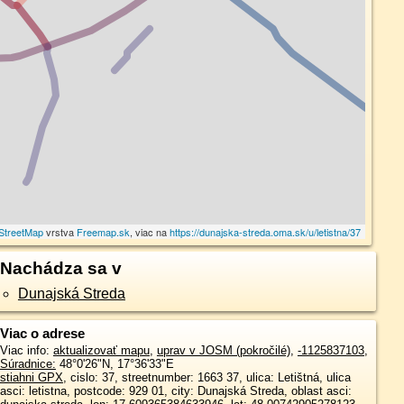
StreetMap
vrstva
Freemap.sk
, viac na
https://dunajska-streda.oma.sk/u/letistna/37
Nachádza sa v
Dunajská Streda
Viac o adrese
Viac info:
aktualizovať mapu
,
uprav v JOSM (pokročilé)
,
-1125837103
,
Súradnice:
48°0'26"N
,
17°36'33"E
stiahni GPX
, cislo: 37, streetnumber: 1663 37, ulica: Letištná, ulica
asci: letistna, postcode: 929 01, city: Dunajská Streda, oblast asci: