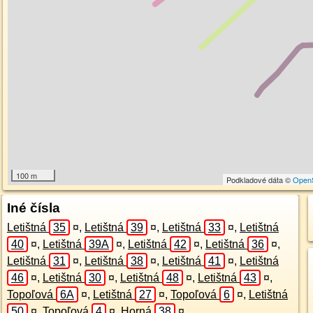
100 m
Podkladové dáta ©
Open
Iné čísla
Letištná
35
¤
,
Letištná
39
¤
,
Letištná
33
¤
,
Letištná
40
¤
,
Letištná
39A
¤
,
Letištná
42
¤
,
Letištná
36
¤
,
Letištná
31
¤
,
Letištná
38
¤
,
Letištná
41
¤
,
Letištná
46
¤
,
Letištná
30
¤
,
Letištná
48
¤
,
Letištná
43
¤
,
Topoľová
6A
¤
,
Letištná
27
¤
,
Topoľová
6
¤
,
Letištná
50
¤
,
Topoľová
4
¤
,
Horná
38
¤