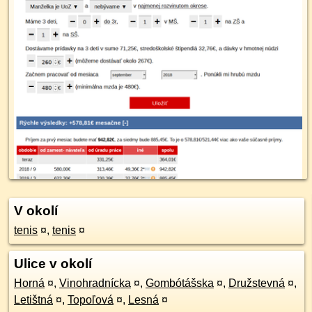
V okolí
tenis
¤
,
tenis
¤
Ulice v okolí
Horná
¤
,
Vinohradnícka
¤
,
Gombótášska
¤
,
Družstevná
¤
,
Letištná
¤
,
Topoľová
¤
,
Lesná
¤