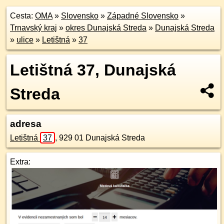
Cesta:
OMA
»
Slovensko
»
Západné Slovensko
»
Trnavský kraj
»
okres Dunajská Streda
»
Dunajská Streda
»
ulice
»
Letištná
»
37
Letištná 37, Dunajská
Streda
adresa
Letištná
37
,
929 01
Dunajská Streda
Extra: