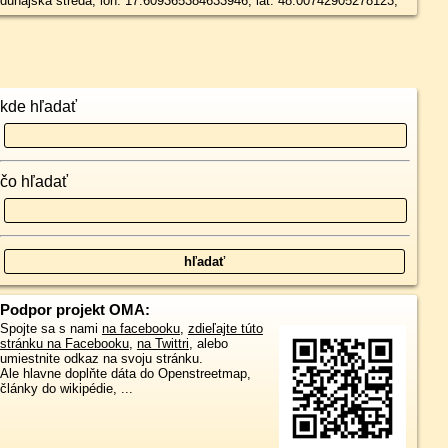
dunajska streda, lon: 17.609365384633946, lat: 48.00742905278123,
kde hľadať
čo hľadať
Podpor projekt OMA:
Spojte sa s nami
na facebooku
,
zdieľajte túto
stránku na Facebooku
,
na Twittri
, alebo
umiestnite odkaz na svoju stránku.
Ale hlavne doplňte dáta do Openstreetmap,
články do wikipédie, ...