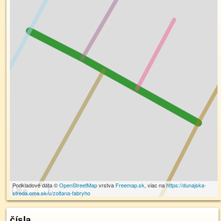
Podkladové dáta ©
OpenStreetMap
vrstva
Freemap.sk
, viac na
https://dunajska-
30 m
streda.oma.sk/u/zoltana-fabryho
čísla