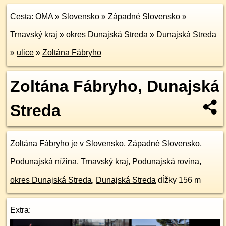
Cesta:
OMA
»
Slovensko
»
Západné Slovensko
»
Trnavský kraj
»
okres Dunajská Streda
»
Dunajská Streda
»
ulice
»
Zoltána Fábryho
Zoltána Fábryho, Dunajská
Streda
Zoltána Fábryho je v
Slovensko
,
Západné Slovensko
,
Podunajská nížina
,
Trnavský kraj
,
Podunajská rovina
,
okres Dunajská Streda
,
Dunajská Streda
dĺžky 156 m
Extra: