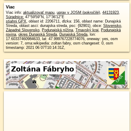
Viac
Viac info:
aktualizovať mapu
,
uprav v JOSM (pokročilé)
,
44131923
,
Súradnice:
47°59'59"N
,
17°36'12"E
stiahni GPX
, oblast id: 2206711, dlzka: 156, oblast name: Dunajská
Streda, oblast asci: dunajska streda, psc: {92901}, obce:
Slovensko
,
Západné Slovensko
,
Podunajská nížina
,
Trnavský kraj
,
Podunajská
rovina
,
okres Dunajská Streda
,
Dunajská Streda
, lon:
17.60337460984633, lat: 47.999767228774076, oneway: yes, osm
version: 7, oma:wikipedia: zoltan fabry, osm changeset: 0, osm
timestamp: 2021 06 07T10:14:31Z,