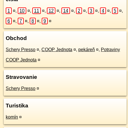
1
¤
,
10
¤
,
11
¤
,
12
¤
,
14
¤
,
2
¤
,
3
¤
,
4
¤
,
5
¤
,
6
¤
,
7
¤
,
8
¤
,
9
¤
Obchod
Schery Presso
¤
,
COOP Jednota
¤
,
pekáreň
¤
,
Potraviny
COOP Jednota
¤
Stravovanie
Schery Presso
¤
Turistika
komín
¤