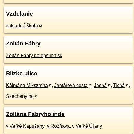
Vzdelanie
základná škola
¤
Zoltán Fábry
Zoltán Fábry na epsilon.sk
Blízke ulice
Kálmána Mikszátha
¤
,
Jantárová cesta
¤
,
Jasná
¤
,
Tichá
¤
,
Széchényiho
¤
Zoltána Fábryho inde
v Veľké Kapušany
,
v Rožňava
,
v Veľké Úľany