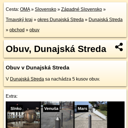
Cesta:
OMA
»
Slovensko
»
Západné Slovensko
»
Trnavský kraj
»
okres Dunajská Streda
»
Dunajská Streda
»
obchod
»
obuv
Obuv, Dunajská Streda
Obuv v Dunajská Streda
V
Dunajská Streda
sa nachádza 5 kusov obuv.
Extra: