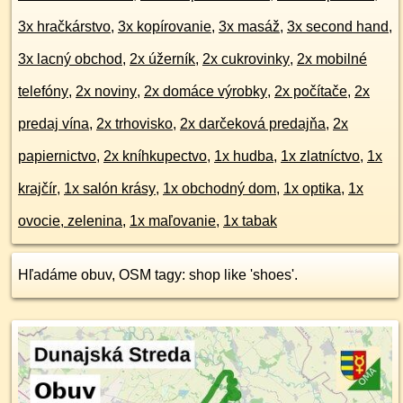
3x hračkárstvo
,
3x kopírovanie
,
3x masáž
,
3x second hand
,
3x lacný obchod
,
2x úžerník
,
2x cukrovinky
,
2x mobilné
telefóny
,
2x noviny
,
2x domáce výrobky
,
2x počítače
,
2x
predaj vína
,
2x trhovisko
,
2x darčeková predajňa
,
2x
papiernictvo
,
2x kníhkupectvo
,
1x hudba
,
1x zlatníctvo
,
1x
krajčír
,
1x salón krásy
,
1x obchodný dom
,
1x optika
,
1x
ovocie, zelenina
,
1x maľovanie
,
1x tabak
Hľadáme obuv, OSM tagy: shop like 'shoes'.