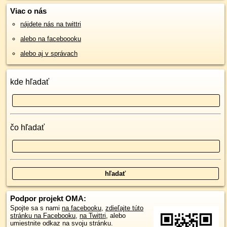
Viac o nás
nájdete nás na twittri
alebo na faceboooku
alebo aj v správach
kde hľadať
čo hľadať
Podpor projekt OMA:
Spojte sa s nami
na facebooku
,
zdieľajte túto
stránku na Facebooku
,
na Twittri
, alebo
umiestnite odkaz na svoju stránku.