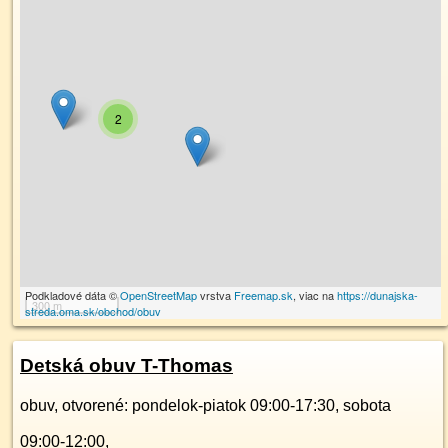
2
Podkladové dáta ©
OpenStreetMap
vrstva
Freemap.sk
, viac na
https://dunajska-
300 m
streda.oma.sk/obchod/obuv
Detská obuv T-Thomas
obuv, otvorené: pondelok-piatok 09:00-17:30, sobota
09:00-12:00,