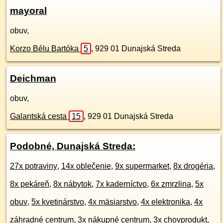
mayoral
obuv,
Korzo Bélu Bartóka
5
,
929 01
Dunajská Streda
Deichman
obuv,
Galantská cesta
15
,
929 01
Dunajská Streda
Podobné, Dunajská Streda:
27x potraviny
,
14x oblečenie
,
9x supermarket
,
8x drogéria
,
8x pekáreň
,
8x nábytok
,
7x kaderníctvo
,
6x zmrzlina
,
5x
obuv
,
5x kvetinárstvo
,
4x mäsiarstvo
,
4x elektronika
,
4x
záhradné centrum
,
3x nákupné centrum
,
3x chovprodukt
,