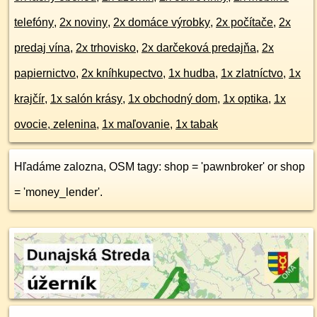
telefóny
,
2x noviny
,
2x domáce výrobky
,
2x počítače
,
2x
predaj vína
,
2x trhovisko
,
2x darčeková predajňa
,
2x
papiernictvo
,
2x kníhkupectvo
,
1x hudba
,
1x zlatníctvo
,
1x
krajčír
,
1x salón krásy
,
1x obchodný dom
,
1x optika
,
1x
ovocie, zelenina
,
1x maľovanie
,
1x tabak
Hľadáme zalozna, OSM tagy: shop = 'pawnbroker' or shop
= 'money_lender'.