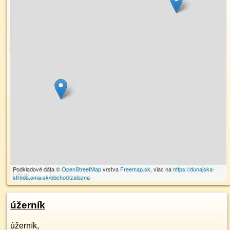
Podkladové dáta ©
OpenStreetMap
vrstva
Freemap.sk
, viac na
https://dunajska-
30 m
streda.oma.sk/obchod/zalozna
úžerník
úžerník,