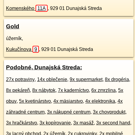
Komenského
11A
,
929 01
Dunajská Streda
Gold
úžerník,
Kukučínova
9
,
929 01
Dunajská Streda
Podobné, Dunajská Streda:
27x potraviny
,
14x oblečenie
,
9x supermarket
,
8x drogéria
,
8x pekáreň
,
8x nábytok
,
7x kaderníctvo
,
6x zmrzlina
,
5x
obuv
,
5x kvetinárstvo
,
4x mäsiarstvo
,
4x elektronika
,
4x
záhradné centrum
,
3x nákupné centrum
,
3x chovprodukt
,
3x hračkárstvo
,
3x kopírovanie
,
3x masáž
,
3x second hand
,
3x lacný obchod
,
2x úžerník
,
2x cukrovinky
,
2x mobilné