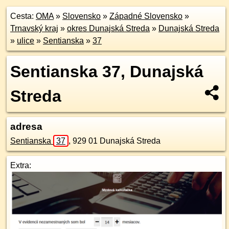
Cesta:
OMA
»
Slovensko
»
Západné Slovensko
»
Trnavský kraj
»
okres Dunajská Streda
»
Dunajská Streda
»
ulice
»
Sentianska
»
37
Sentianska 37, Dunajská
Streda
adresa
Sentianska
37
,
929 01
Dunajská Streda
Extra: