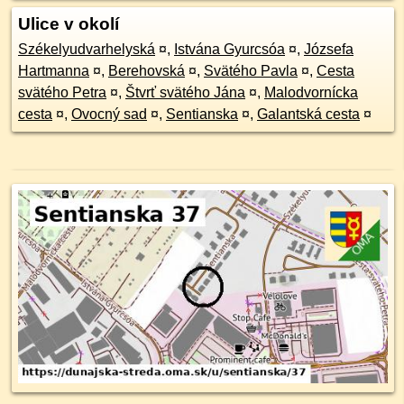
Ulice v okolí
Székelyudvarhelyská
¤
,
Istvána Gyurcsóa
¤
,
Józsefa
Hartmanna
¤
,
Berehovská
¤
,
Svätého Pavla
¤
,
Cesta
svätého Petra
¤
,
Štvrť svätého Jána
¤
,
Malodvornícka
cesta
¤
,
Ovocný sad
¤
,
Sentianska
¤
,
Galantská cesta
¤