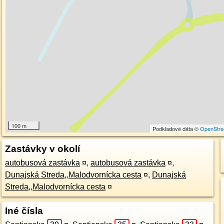
100 m
Podkladové dáta ©
OpenStre
Zastávky v okolí
autobusová zastávka
¤
,
autobusová zastávka
¤
,
Dunajská Streda,,Malodvornícka cesta
¤
,
Dunajská
Streda,,Malodvornícka cesta
¤
Iné čísla