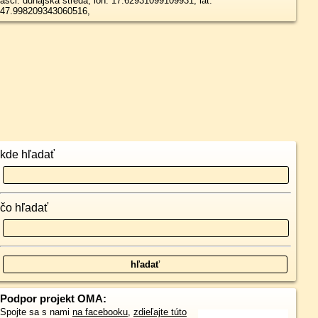
asci: dunajska streda, lon: 17.62931099109931, lat:
47.998209343060516,
kde hľadať
čo hľadať
Podpor projekt OMA:
Spojte sa s nami
na facebooku
,
zdieľajte túto