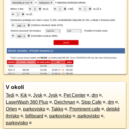
V okolí
Tedi
¤
,
Kik
¤
,
Jysk
¤
,
Jysk
¤
,
Pet Center
¤
,
dm
¤
,
LaserWash 360 Plus
¤
,
Deichman
¤
,
Stop Cafe
¤
,
dm
¤
,
Orlen
¤
,
parkovisko
¤
,
Takko
¤
,
Prominent cafe
¤
,
detské
ihrisko
¤
,
billboard
¤
,
parkovisko
¤
,
parkovisko
¤
,
parkovisko
¤