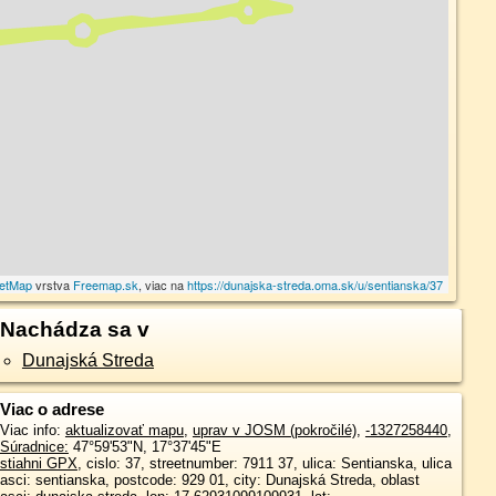
etMap
vrstva
Freemap.sk
, viac na
https://dunajska-streda.oma.sk/u/sentianska/37
Nachádza sa v
Dunajská Streda
Viac o adrese
Viac info:
aktualizovať mapu
,
uprav v JOSM (pokročilé)
,
-1327258440
,
Súradnice:
47°59'53"N
,
17°37'45"E
stiahni GPX
, cislo: 37, streetnumber: 7911 37, ulica: Sentianska, ulica
asci: sentianska, postcode: 929 01, city: Dunajská Streda, oblast