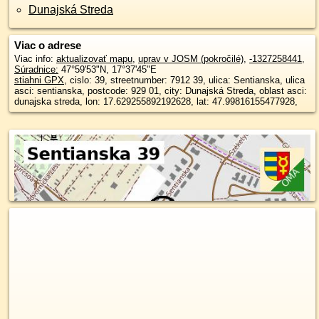
Dunajská Streda
Viac o adrese
Viac info:
aktualizovať mapu
,
uprav v JOSM (pokročilé)
,
-1327258441
,
Súradnice:
47°59'53"N
,
17°37'45"E
stiahni GPX
, cislo: 39, streetnumber: 7912 39, ulica: Sentianska, ulica
asci: sentianska, postcode: 929 01, city: Dunajská Streda, oblast asci:
dunajska streda, lon: 17.629255892192628, lat: 47.99816155477928,