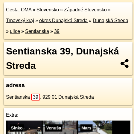
Cesta:
OMA
»
Slovensko
»
Západné Slovensko
»
Trnavský kraj
»
okres Dunajská Streda
»
Dunajská Streda
»
ulice
»
Sentianska
»
39
Sentianska 39, Dunajská
Streda
adresa
Sentianska
39
,
929 01
Dunajská Streda
Extra: