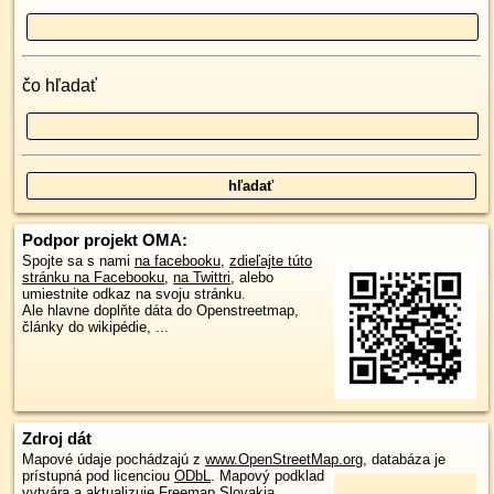
čo hľadať
Podpor projekt OMA:
Spojte sa s nami
na facebooku
,
zdieľajte túto
stránku na Facebooku
,
na Twittri
, alebo
umiestnite odkaz na svoju stránku.
Ale hlavne doplňte dáta do Openstreetmap,
články do wikipédie, ...
Zdroj dát
Mapové údaje pochádzajú z
www.OpenStreetMap.org
, databáza je
prístupná pod licenciou
ODbL
.
Mapový podklad
vytvára a aktualizuje
Freemap Slovakia