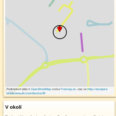
Podkladové dáta ©
OpenStreetMap
vrstva
Freemap.sk
, viac na
https://dunajska-
100 m
streda.oma.sk/u/sentianska/39
V okolí