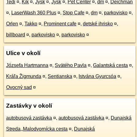
Tedi
¤
,
Kik
¤
,
Jysk
¤
,
Jysk
¤
,
Pet Center
¤
,
dm
¤
,
Deichman
¤
,
LaserWash 360 Plus
¤
,
Stop Cafe
¤
,
dm
¤
,
parkovisko
¤
,
Orlen
¤
,
Takko
¤
,
Prominent cafe
¤
,
detské ihrisko
¤
,
billboard
¤
,
parkovisko
¤
,
parkovisko
¤
Ulice v okolí
Józsefa Hartmanna
¤
,
Svätého Pavla
¤
,
Galantská cesta
¤
,
Kráľa Žigmunda
¤
,
Sentianska
¤
,
Istvána Gyurcsóa
¤
,
Ovocný sad
¤
Zastávky v okolí
autobusová zastávka
¤
,
autobusová zastávka
¤
,
Dunajská
Streda,,Malodvornícka cesta
¤
,
Dunajská