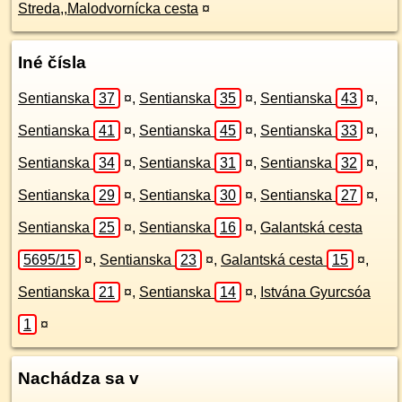
Streda,,Malodvornícka cesta
¤
Iné čísla
Sentianska
37
¤
,
Sentianska
35
¤
,
Sentianska
43
¤
,
Sentianska
41
¤
,
Sentianska
45
¤
,
Sentianska
33
¤
,
Sentianska
34
¤
,
Sentianska
31
¤
,
Sentianska
32
¤
,
Sentianska
29
¤
,
Sentianska
30
¤
,
Sentianska
27
¤
,
Sentianska
25
¤
,
Sentianska
16
¤
,
Galantská cesta
5695/15
¤
,
Sentianska
23
¤
,
Galantská cesta
15
¤
,
Sentianska
21
¤
,
Sentianska
14
¤
,
Istvána Gyurcsóa
1
¤
Nachádza sa v