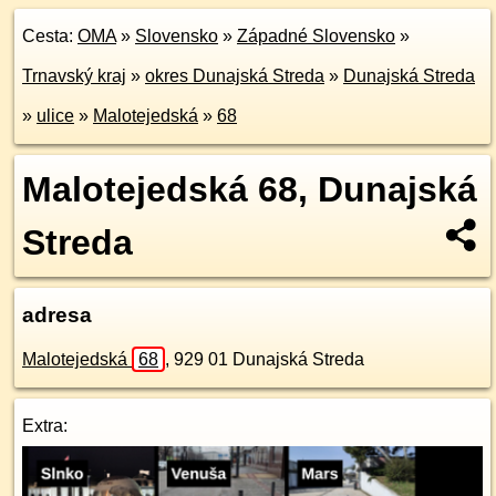
Cesta:
OMA
»
Slovensko
»
Západné Slovensko
»
Trnavský kraj
»
okres Dunajská Streda
»
Dunajská Streda
»
ulice
»
Malotejedská
»
68
Malotejedská 68, Dunajská
Streda
adresa
Malotejedská
68
,
929 01
Dunajská Streda
Extra: