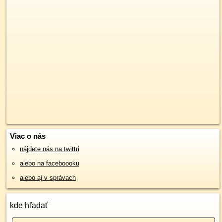
Viac o nás
nájdete nás na twittri
alebo na faceboooku
alebo aj v správach
kde hľadať