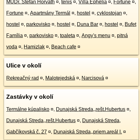
MUDr. Štefan Horváth
¤
,
tenis
¤
,
Villa Ephélia
¤
,
Fortune
¤
,
Fortune
¤
,
Apartmány Termál
¤
,
hostel
¤
,
cyklostojan
¤
,
hostel
¤
,
parkovisko
¤
,
hostel
¤
,
Duna Bar
¤
,
hostel
¤
,
Bufet
Família
¤
,
parkovisko
¤
,
toaleta
¤
,
Angy's menu
¤
,
pitná
voda
¤
,
Hamizlak
¤
,
Beach cafe
¤
Ulice v okolí
Rekreačný rad
¤
,
Malotejedská
¤
,
Narcisová
¤
Zastávky v okolí
Termálne kúpalisko
¤
,
Dunajská Streda,,rešt.Hubertus
¤
,
Dunajská Streda,,rešt.Hubertus
¤
,
Dunajská Streda,
Gabčíkovská č. 27
¤
,
Dunajská Streda,,priem.areál I.
¤