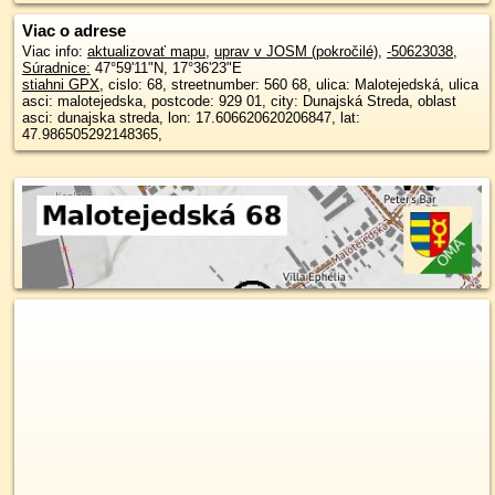
Viac o adrese
Viac info:
aktualizovať mapu
,
uprav v JOSM (pokročilé)
,
-50623038
,
Súradnice:
47°59'11"N
,
17°36'23"E
stiahni GPX
, cislo: 68, streetnumber: 560 68, ulica: Malotejedská, ulica
asci: malotejedska, postcode: 929 01, city: Dunajská Streda, oblast
asci: dunajska streda, lon: 17.606620620206847, lat:
47.986505292148365,