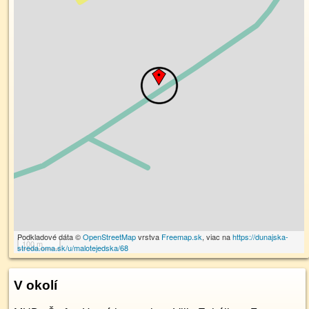
Podkladové dáta ©
OpenStreetMap
vrstva
Freemap.sk
, viac na
https://dunajska-
100 m
streda.oma.sk/u/malotejedska/68
V okolí