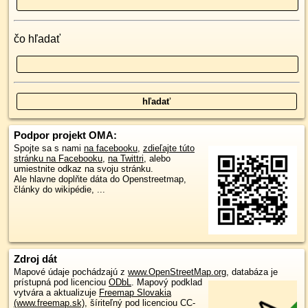
čo hľadať
Podpor projekt OMA:
Spojte sa s nami
na facebooku
,
zdieľajte túto
stránku na Facebooku
,
na Twittri
, alebo
umiestnite odkaz na svoju stránku.
Ale hlavne doplňte dáta do Openstreetmap,
články do wikipédie, ...
Zdroj dát
Mapové údaje pochádzajú z
www.OpenStreetMap.org
, databáza je
prístupná pod licenciou
ODbL
.
Mapový podklad
vytvára a aktualizuje
Freemap Slovakia
(www.freemap.sk)
, šíriteľný pod licenciou CC-