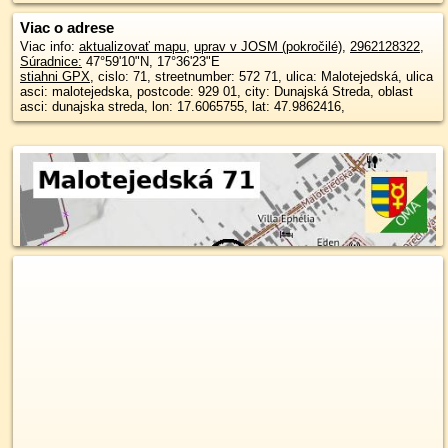
Viac o adrese
Viac info:
aktualizovať mapu
,
uprav v JOSM (pokročilé)
,
2962128322
,
Súradnice:
47°59'10"N
,
17°36'23"E
stiahni GPX
, cislo: 71, streetnumber: 572 71, ulica: Malotejedská, ulica
asci: malotejedska, postcode: 929 01, city: Dunajská Streda, oblast
asci: dunajska streda, lon: 17.6065755, lat: 47.9862416,