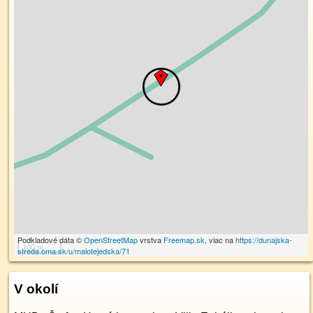
Podkladové dáta ©
OpenStreetMap
vrstva
Freemap.sk
, viac na
https://dunajska-
100 m
streda.oma.sk/u/malotejedska/71
V okolí