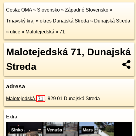
Cesta:
OMA
»
Slovensko
»
Západné Slovensko
»
Trnavský kraj
»
okres Dunajská Streda
»
Dunajská Streda
»
ulice
»
Malotejedská
»
71
Malotejedská 71, Dunajská
Streda
adresa
Malotejedská
71
,
929 01
Dunajská Streda
Extra: