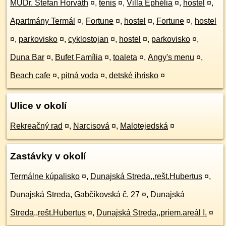
MUDr. Štefan Horváth
¤
,
tenis
¤
,
Villa Ephélia
¤
,
hostel
¤
,
Apartmány Termál
¤
,
Fortune
¤
,
hostel
¤
,
Fortune
¤
,
hostel
¤
,
parkovisko
¤
,
cyklostojan
¤
,
hostel
¤
,
parkovisko
¤
,
Duna Bar
¤
,
Bufet Família
¤
,
toaleta
¤
,
Angy's menu
¤
,
Beach cafe
¤
,
pitná voda
¤
,
detské ihrisko
¤
Ulice v okolí
Rekreačný rad
¤
,
Narcisová
¤
,
Malotejedská
¤
Zastávky v okolí
Termálne kúpalisko
¤
,
Dunajská Streda,,rešt.Hubertus
¤
,
Dunajská Streda, Gabčíkovská č. 27
¤
,
Dunajská
Streda,,rešt.Hubertus
¤
,
Dunajská Streda,,priem.areál I.
¤