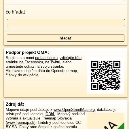
čo hľadať
Podpor projekt OMA:
Spojte sa s nami
na facebooku
,
zdieľajte túto
stránku na Facebooku
,
na Twittri
, alebo
umiestnite odkaz na svoju stránku.
Ale hlavne doplňte dáta do Openstreetmap,
články do wikipédie, ...
Zdroj dát
Mapové údaje pochádzajú z
www.OpenStreetMap.org
, databáza je
prístupná pod licenciou
ODbL
.
Mapový podklad
vytvára a aktualizuje
Freemap Slovakia
(www.freemap.sk)
, šíriteľný pod licenciou CC-
BY-SA. Fotky sme čerpali z galérie portálu