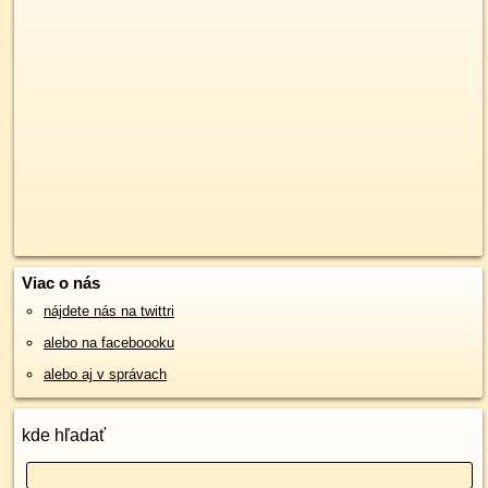
Viac o nás
nájdete nás na twittri
alebo na faceboooku
alebo aj v správach
kde hľadať