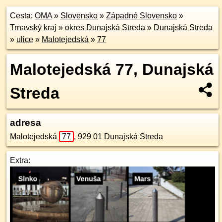
Cesta:
OMA
»
Slovensko
»
Západné Slovensko
»
Trnavský kraj
»
okres Dunajská Streda
»
Dunajská Streda
»
ulice
»
Malotejedská
»
77
Malotejedská 77, Dunajská
Streda
adresa
Malotejedská
77
,
929 01
Dunajská Streda
Extra: