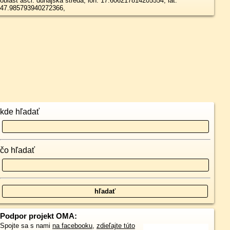
oblast asci: dunajska streda, lon: 17.606217814205554, lat:
47.985793940272366,
kde hľadať
čo hľadať
Podpor projekt OMA:
Spojte sa s nami
na facebooku
,
zdieľajte túto