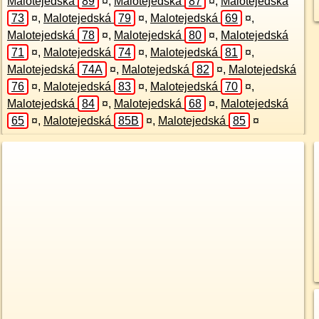
Malotejedská
89
¤
,
Malotejedská
87
¤
,
Malotejedská
73
¤
,
Malotejedská
79
¤
,
Malotejedská
69
¤
,
Malotejedská
78
¤
,
Malotejedská
80
¤
,
Malotejedská
71
¤
,
Malotejedská
74
¤
,
Malotejedská
81
¤
,
Malotejedská
74A
¤
,
Malotejedská
82
¤
,
Malotejedská
76
¤
,
Malotejedská
83
¤
,
Malotejedská
70
¤
,
Malotejedská
84
¤
,
Malotejedská
68
¤
,
Malotejedská
65
¤
,
Malotejedská
85B
¤
,
Malotejedská
85
¤