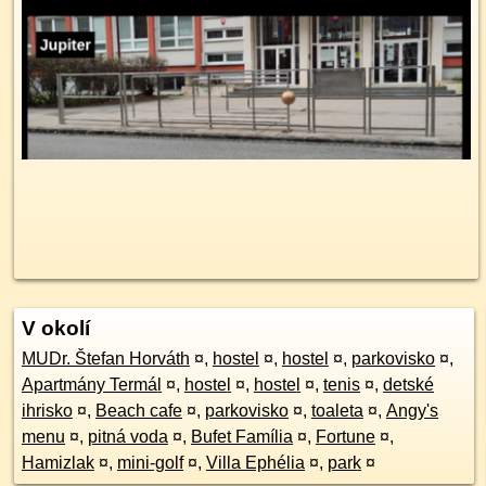
V okolí
MUDr. Štefan Horváth
¤
,
hostel
¤
,
hostel
¤
,
parkovisko
¤
,
Apartmány Termál
¤
,
hostel
¤
,
hostel
¤
,
tenis
¤
,
detské
ihrisko
¤
,
Beach cafe
¤
,
parkovisko
¤
,
toaleta
¤
,
Angy's
menu
¤
,
pitná voda
¤
,
Bufet Família
¤
,
Fortune
¤
,
Hamizlak
¤
,
mini-golf
¤
,
Villa Ephélia
¤
,
park
¤