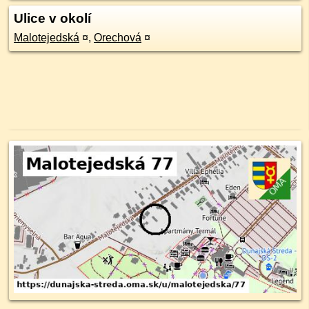
Ulice v okolí
Malotejedská
¤
,
Orechová
¤