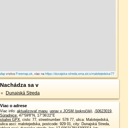
tMap
vrstva
Freemap.sk
, viac na
https://dunajska-streda.oma.sk/u/malotejedska/77
Nachádza sa v
Dunajská Streda
Viac o adrese
Viac info:
aktualizovať mapu
,
uprav v JOSM (pokročilé)
,
-50623019
,
Súradnice:
47°59'8"N
,
17°36'22"E
stiahni GPX
, cislo: 77, streetnumber: 578 77, ulica: Malotejedská,
ulica asci: malotejedska, postcode: 929 01, city: Dunajská Streda,