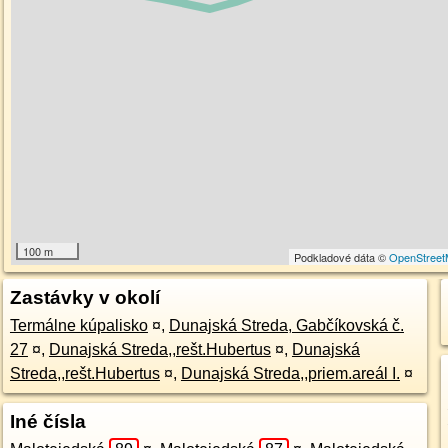
100 m
Podkladové dáta ©
OpenStree
Zastávky v okolí
Termálne kúpalisko
¤
,
Dunajská Streda, Gabčíkovská č.
27
¤
,
Dunajská Streda,,rešt.Hubertus
¤
,
Dunajská
Streda,,rešt.Hubertus
¤
,
Dunajská Streda,,priem.areál I.
¤
Iné čísla